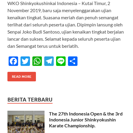
WKO Shinkyokushinkai Indonesia – Kutai Timur, 2
e
itt
at
e
e
ar
November 2019, baru saja menyelenggarakan ujian
b
er
s
gr
e
kenaikan tingkat. Suasana meriah dan penuh semangat
o
A
a
terlihat dari seluruh peserta ujian. Dipimpin lansung oleh
Senpai Joko Budi Santoso, ujian kenaikan tingkat berjalan
o
p
m
lancar dan sukses. Selamat kepada seluruh peserta ujian
k
p
dan Semangat terus untuk berlatih.
F
T
W
T
Li
S
ac
w
h
el
n
h
e
itt
at
e
e
ar
READ MORE
b
er
s
gr
e
o
A
a
BERITA TERBARU
o
p
m
The 27th Indonesia Open & the 3rd
k
p
Indonesia Junior Shinkyokushin
Karate Championship.