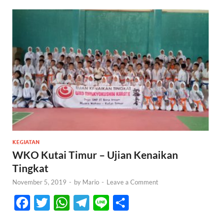
KEGIATAN
WKO Kutai Timur – Ujian Kenaikan
Tingkat
November 5, 2019
-
by
Mario
-
Leave a Comment
F
T
W
T
Li
S
ac
w
h
el
n
h