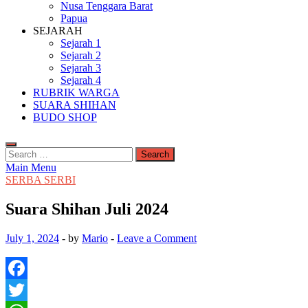
Nusa Tenggara Barat
Papua
SEJARAH
Sejarah 1
Sejarah 2
Sejarah 3
Sejarah 4
RUBRIK WARGA
SUARA SHIHAN
BUDO SHOP
Search
for:
Main Menu
SERBA SERBI
Suara Shihan Juli 2024
July 1, 2024
-
by
Mario
-
Leave a Comment
Facebook