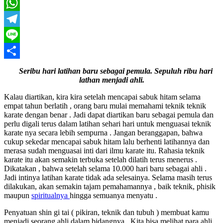
Twitter
WhatsApp
Telegram
Line
Share
Seribu hari latihan baru sebagai pemula. Sepuluh ribu hari
lathan menjadi ahli.
Kalau diartikan, kira kira setelah mencapai sabuk hitam selama
empat tahun berlatih , orang baru mulai memahami teknik teknik
karate dengan benar . Jadi dapat diartikan baru sebagai pemula dan
perlu digali terus dalam latihan sehari hari untuk menguasai teknik
karate nya secara lebih sempurna . Jangan beranggapan, bahwa
cukup sekedar mencapai sabuk hitam lalu berhenti latihannya dan
merasa sudah menguasai inti dari ilmu karate itu. Rahasia teknik
karate itu akan semakin terbuka setelah dilatih terus menerus .
Dikatakan , bahwa setelah selama 10.000 hari baru sebagai ahli .
Jadi intinya latihan karate tidak ada selesainya. Selama masih terus
dilakukan, akan semakin tajam pemahamannya , baik teknik, phisik
maupun
spiritualnya
hingga semuanya menyatu .
Penyatuan shin gi tai ( pikiran, teknik dan tubuh ) membuat kamu
menjadi seorang ahli dalam bidangnya . Kita bisa melihat para ahli