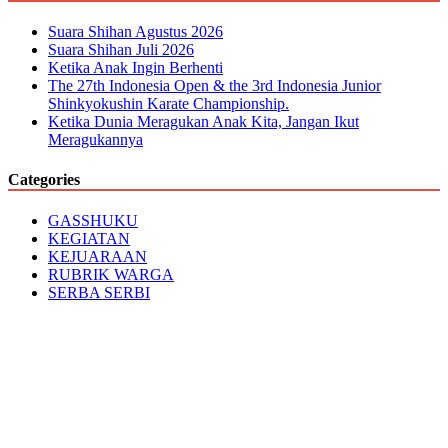
Suara Shihan Agustus 2026
Suara Shihan Juli 2026
Ketika Anak Ingin Berhenti
The 27th Indonesia Open & the 3rd Indonesia Junior
Shinkyokushin Karate Championship.
Ketika Dunia Meragukan Anak Kita, Jangan Ikut
Meragukannya
Categories
GASSHUKU
KEGIATAN
KEJUARAAN
RUBRIK WARGA
SERBA SERBI