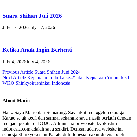
Suara Shihan Juli 2026
July 17, 2026
July 17, 2026
Ketika Anak Ingin Berhenti
July 4, 2026
July 4, 2026
Post
Previous Article
Suara Shihan Juni 2024
Next Article
Kejuaraan Terbuka ke-25 dan Kejuaraan Yunior ke-1
navigation
WKO Shinkyokushinkai Indonesia
About Mario
Hai .. Saya Mario dari Semarang. Saya ikut menggeluti olaraga
Karate sejak kecil dan sampai sekarang saya masih berlatih dengan
menjadi pelatih di DOJO. Administrator website kyokushin-
indonesia.com adalah saya sendiri. Dengan adanya website ini
semoga Shinkyokushin Karate di Indonesia makin dikenal oleh